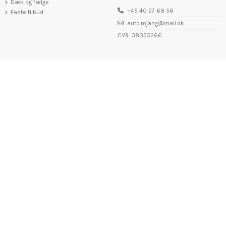
Dæk og fælge
+45 40 27 68 56
Faste tilbud
auto.mjang@mail.dk
CVR: 38035266