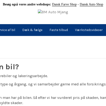
Besøg også vores andre webshops:
Dansk Farve Shop
-
Dansk Auto Shop
rvice af bil
Dæk & fælge
Faste tilbud
Værkstedsvideoer
n bil?
rebiler og lakeringsarbejde.
biltype og årgang, og vi samarbejder gerne med alle forsikring
 man har på bilen. Så efter vi har vurderet pris på skaden, ka
kyldte skader.